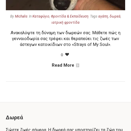
By
Michalis
In
Καταφύγιο
,
Φροντίδα & Εκπαίδευση
Tags
αγάπη
,
δωρεά
,
ιατρική φροντίδα
Ανακαλύψτε τη δύναμη των δωρεών σας. Μάθετε πώς η
γενναιοδωρία σας τρέφει και θεραπεύει τις ζωές των
άστεγων κατοικίδιων στο «Strays of My Soul».
0
Read More
Δωρεά
Σώστε ζωές σήμερα. Η δωρεά σας υποστηρίζει τα ζώα του